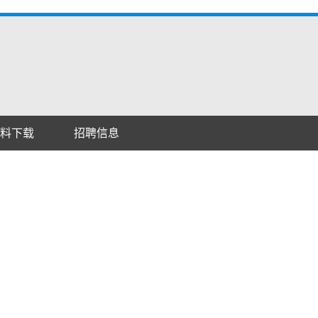
料下载
招聘信息