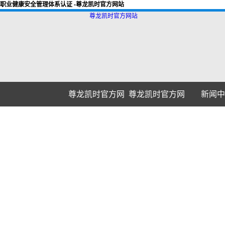
职业健康安全管理体系认证 -尊龙凯时官方网站
尊龙凯时官方网站
尊龙凯时官方网
尊龙凯时官方网
新闻中
站
站的介绍