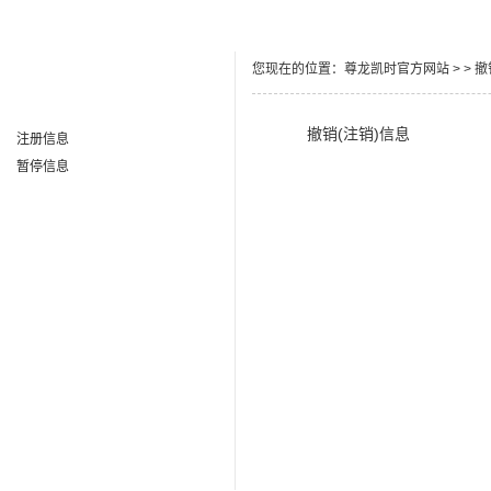
您现在的位置：
尊龙凯时官方网站
> >
撤
撤销(注销)信息
注册信息
暂停信息
撤销(注销)信息