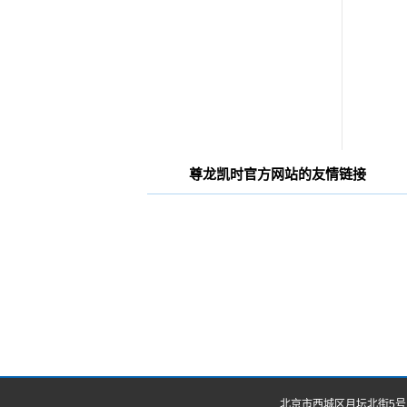
尊龙凯时官方网站的友情链接
北京市西城区月坛北街5号（原中