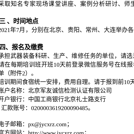
采取知名专家现场课堂讲座、案例分析研讨、师
三 、时间地点
2021
年
7
月，分别在北京、贵阳、常州、大连举办各
四、报名及缴费
承担武器装备科研、生产、维修任务的单位，请选
请在每期培训班开班
10
天前登录微信服务号在线报
单（附件
2
）。
培训期间食宿统一安排，费用自理。请于报到前
10
账户名称：北京军友诚信检测认证有限公司
开户银行：中国工商银行北京礼士路支行
汇款账号：
0200003619200090485
。
电子邮箱：
px@jycxrz.com
；
官方网站：
http://www.jycxrz.com
；