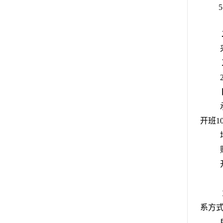
5
开班
1
系方