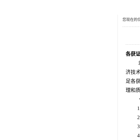
您现在的
培训通知
各获
济技
足各
理和
1
2
3
4