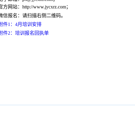
官方网站：
http
://www.jycxrz.com
；
微信报名：请扫描右侧二维码。
附件1：4月培训安排
附件2：培训报名回执单