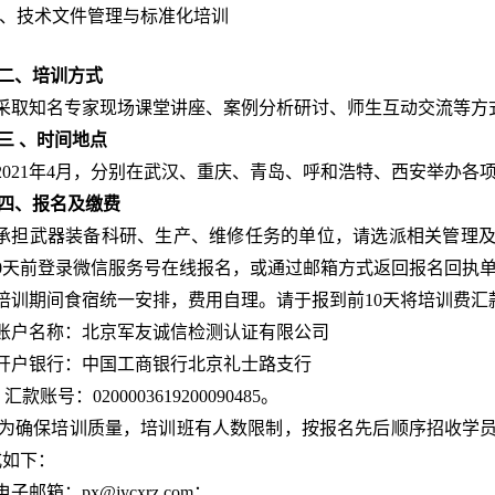
、技术文件管理与标准化培训
二、培训方式
采取知名专家现场课堂讲座、案例分析研讨、师生互动交流等方
三 、时间地点
2021
年
4
月，分别在武汉、重庆、青岛、呼和浩特、西安举办各
四、报名及缴费
承担武器装备科研、生产、维修任务的单位，请选派相关管理
0
天前登录
微信服务号在线报名，或通过邮箱方式返回报名回执
培训期间食宿统一安排，费用自理。请于报到前
10
天将培训费汇
账户名称：北京军友诚信检测认证有限公司
开户银行：中国工商银行北京礼士路支行
汇款账号：
0200003619200090485
。
为确保培训质量，培训班有人数限制，按报名先后顺序招收学
式如下：
电子邮箱：
px@jycxrz.com
；