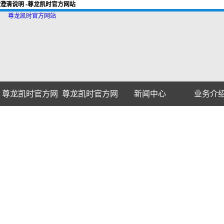
澄清说明 -尊龙凯时官方网站
尊龙凯时官方网站
尊龙凯时官方网
尊龙凯时官方网
新闻中心
业务介
站
站的介绍