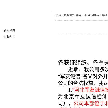
您现在的位置：
尊龙凯时官方网站
>
尊龙
新闻动态
行业新闻
尊龙凯时官方网站的公告
各获证组织、各有
近期，我公司多
“军友诚信”名义
对外开
公司的合法权益，我
1.
“河北军友诚信
为北京军友诚信检测
司），
公司本部位于