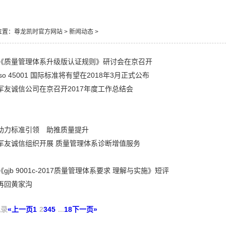
位置：
尊龙凯时官方网站
>
新闻动态
>
《质量管理体系升级版认证规则》研讨会在京召开
iso 45001 国际标准将有望在2018年3月正式公布
军友诚信公司在京召开2017年度工作总结会
助力标准引领 助推质量提升
军友诚信组织开展 质量管理体系诊断增值服务
《gjb 9001c-2017质量管理体系要求 理解与实施》短评
再回黄家沟
记录
«上一页
1
2
3
4
5
...
18
下一页»