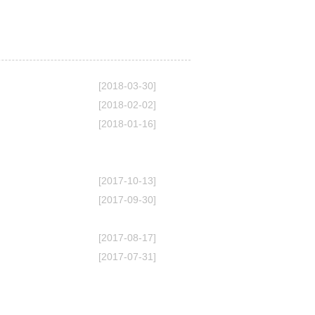
[2018-03-30]
[2018-02-02]
[2018-01-16]
[2017-10-13]
[2017-09-30]
[2017-08-17]
[2017-07-31]