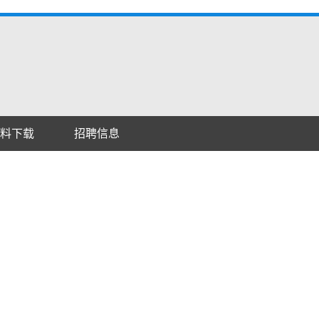
料下载
招聘信息