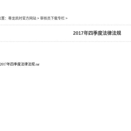
位置：
尊龙凯时官方网站
>
审核员下载专栏
>
2017年四季度法律法规
2017年四季度法律法规.rar