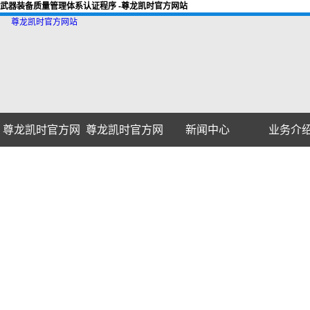
武器装备质量管理体系认证程序 -尊龙凯时官方网站
尊龙凯时官方网站
尊龙凯时官方网
尊龙凯时官方网
新闻中心
业务介
站
站的介绍