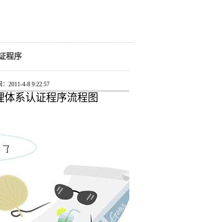
证程序
1-4-8 9:22:57
理体系认证程序流程图