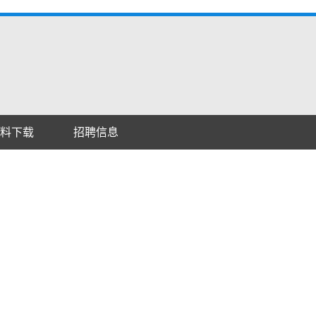
料下载
招聘信息