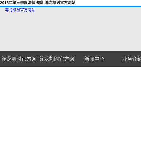
2018年第三季度法律法规 -尊龙凯时官方网站
尊龙凯时官方网站
尊龙凯时官方网
尊龙凯时官方网
新闻中心
业务介
站
站的介绍