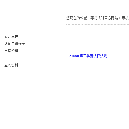
您现在的位置：
尊龙凯时官方网站
>
审核
公开文件
认证申请程序
申请资料
2018年第三季度法律法规
审核员下载专栏
应聘资料