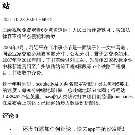
站
2021-10-23 20:00
704915
三级视频免费观看6次点名道姓！人民日报评曾轶可，告知法
律容不得半点侵犯和侮辱
2004年3月，习近平在《小事小节是一面镜子》一文中写道，
同企业家交道必须要掌握分寸，公私分明，君子之交淡如水。
2007年至2010年间，丁书苗经过刘志军，先后使23家投标企业
中标新建贵阳至广州铁路站前工程8标段等57个铁路工程项
目，并收取中介费。
这一年时间里，scottkelly及另两名俄罗斯航宇员以每秒5英里
的速度，每90分钟绕地球1圈，总共绕地球5440圈；行程达
1.43846525亿英里。nasa的人类研讨打算项目副经理johncharles
在发布会上表达：已经起始步入数据剖析阶段。
评论
0
还没有添加任何评论，快去app中抢沙发吧!