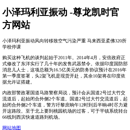
小泽玛利亚振动 -尊龙凯时官
方网站
小泽玛利亚振动风向转移致空气污染严重 马来西亚柔佛320所
学校停课
购买这种飞机的谈判起始于2011年。2014年4月，安倍政府正
式修改了东洋实行了几十年的发售武器禁令。依据印度国防部
消息儿人士，这项总额为16.5亿美元的防务协议预计在2016年
第一季度签署，头2架飞机是现货开赴，其余10架将在印度依
据允许证搭建。
内政部警政署国道马路警察局说，预计会从国道2号过大竹交
流道后，起始闭合外侧2个车道。国道2号过大竹交流道后，起
始闭合外侧2个车道，警方吁黎庶晌午12时到后半晌4时尽力避
开这路段。至于北上要到桃园机场的过客，可于平镇系统转台
66线到西滨快速道路到机场。
网站地图