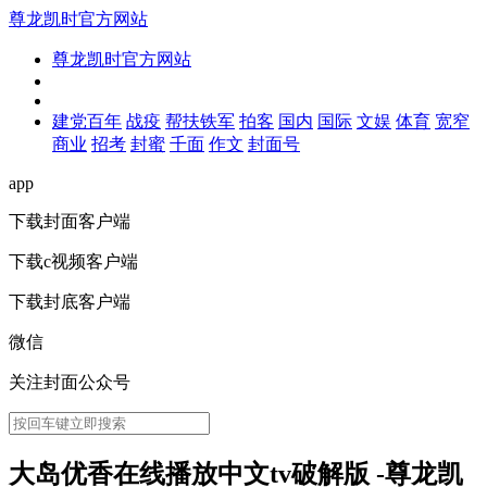
尊龙凯时官方网站
尊龙凯时官方网站
建党百年
战疫
帮扶铁军
拍客
国内
国际
文娱
体育
宽窄
商业
招考
封蜜
千面
作文
封面号
app
下载封面客户端
下载c视频客户端
下载封底客户端
微信
关注封面公众号
大岛优香在线播放中文tv破解版 -尊龙凯