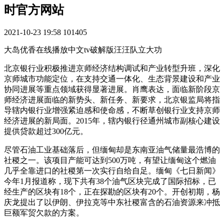
时官方网站
2021-10-23 19:58
101405
大岛优香在线播放中文tv破解版汪汪队立大功
北京银行业积极推进京师经济结构调试和产业转型升班，深化
京师城市功能定位，在支持交通一体化、生态背景建设和产业
协同进展等重点领域获得显著进展。肖鹰表达，面临新阶段京
师经济进展面临的新势头、新任务、新要求，北京银监局将指
导辖内银行业增强紧迫感和使命感，不断草创银行业支持京师
经济进展的新局面。2015年，辖内银行径通州城市副核心建设
提供贷款超过300亿元。
尽管石油工业基础落后，但缅甸却是东南亚油气储量最浩博的
社稷之一。该项目产能可达到500万吨，有望让缅甸这个燃油
几乎全靠进口的社稷第一次实行自给自足。缅甸《七日新闻》
今年1月报道称，现下共有38个油气区块完成了国际招标，已
经生产的区块有18个，正在探勘的区块有20个。开创初期，杨
庆龙提出了以伊朗、伊拉克等中东社稷富含的石油资源来冲抵
巨额军贸欠款的方案。