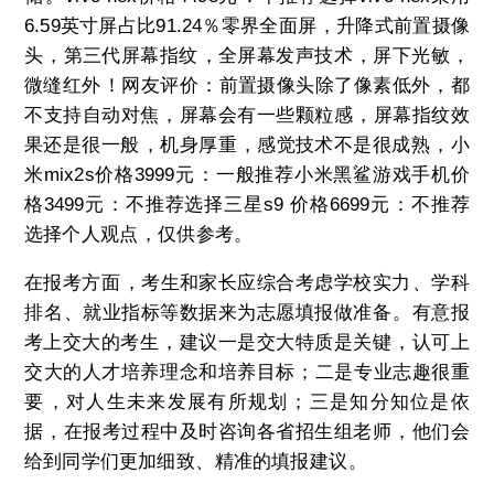
6.59英寸屏占比91.24％零界全面屏，升降式前置摄像
头，第三代屏幕指纹，全屏幕发声技术，屏下光敏，
微缝红外！网友评价：前置摄像头除了像素低外，都
不支持自动对焦，屏幕会有一些颗粒感，屏幕指纹效
果还是很一般，机身厚重，感觉技术不是很成熟，小
米mix2s价格3999元：一般推荐小米黑鲨游戏手机价
格3499元：不推荐选择三星s9 价格6699元：不推荐
选择个人观点，仅供参考。
在报考方面，考生和家长应综合考虑学校实力、学科
排名、就业指标等数据来为志愿填报做准备。有意报
考上交大的考生，建议一是交大特质是关键，认可上
交大的人才培养理念和培养目标；二是专业志趣很重
要，对人生未来发展有所规划；三是知分知位是依
据，在报考过程中及时咨询各省招生组老师，他们会
给到同学们更加细致、精准的填报建议。