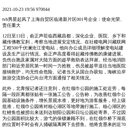
2021-10-23 19:56
970044
tvb男星起风了上海自贸区临港新片区001号企业：使命光荣、
责任重大
12日至13日，俞正声莅临西藏昌都，深化企业、医院、乡下和
藏传佛教宝刹，考察当地进展安定情况。在社稷电网川藏联网
工程500千伏澜沧江变电站，他向办公成员详细理解变电站建
设及生产运行情况。俞正声高度看得起藏传佛教的康健进展。
负伤台胞及家属对大陆方面的趁早救助表达拜谢。经当地消防
部门和近旁居民第一时间一力抢救，伤员被趁早送往当地医院
接纳救护，均无性命危险。记者当天从国台办获知，海峡沿岸
旅游交流协会已向台湾方面通报了相关情况。
此外，北青报记者还注意到，在红领巾公园的施工处近旁，每
隔一段距离都张贴有一张施工公告，公告称，为改善红领巾公
园基础设施条件，增长景观水准，更好地为游客服务，经上级
批准，红领巾公园将对核心湖区等地带施行施工。核心湖区的
红鲤鱼也被捞出来送到达朝阳公园和日坛公园处寄养。不过因
为公园面积比较大，游弋的保镖兼顾不到，在红领巾桥下湖底
的位置时不时会有人捅破隔离网下去捞鱼。他将贪墨来的近70