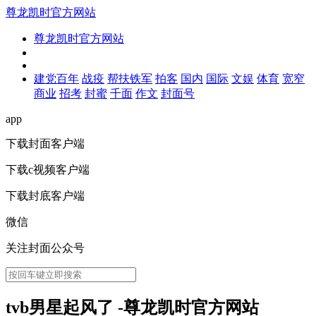
尊龙凯时官方网站
尊龙凯时官方网站
建党百年
战疫
帮扶铁军
拍客
国内
国际
文娱
体育
宽窄
商业
招考
封蜜
千面
作文
封面号
app
下载封面客户端
下载c视频客户端
下载封底客户端
微信
关注封面公众号
tvb男星起风了 -尊龙凯时官方网站