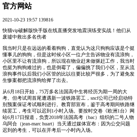
官方网站
2021-10-23 19:57
139816
快猫vip破解版快手版在线直播突发地震演练变实战！他们从
废墟中救出多名伤者
我当时只是在远远的看着狗狗，直觉认为这只狗狗应该是个挺
懂事儿的狗狗，但是这时候小区一位户主告诉物业有流浪狗，
小区里不让有流浪狗，所以现在物业赶来做驱赶工作，我当时
也挺为狗狗难过的，也是倒霉了，偏偏挑了我们小区，至从流
浪狗事件以后我们小区管的比以往要比较严很多，为了避免发
生惨案都把流浪狗给撵了出去。
从6月18日开始，75万多名法国高中生将经历为期一周的大
考。但考试周首尾遭遇新一波铁路罢工，sncf公司已经启动特
别预案保证考试顺利进行。教育部宣布，鉴于高考期间铁路继
续罢工，考生可以迟到1小时入场。要按时交卷《欧洲1台》网
站6月17日报道，负责2018年法国高考（bac）组织的二号人物
乌阿合（jean-marc huart）当天通过媒体宣布：因为公交问题
迟到的考生，可以在开考后一小时内入场。