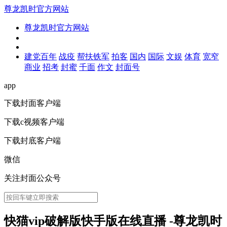
尊龙凯时官方网站
尊龙凯时官方网站
建党百年
战疫
帮扶铁军
拍客
国内
国际
文娱
体育
宽窄
商业
招考
封蜜
千面
作文
封面号
app
下载封面客户端
下载c视频客户端
下载封底客户端
微信
关注封面公众号
快猫vip破解版快手版在线直播 -尊龙凯时