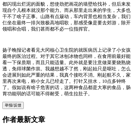
都闪现出烂泥的面貌，想使劲把画花的墙壁给找补，但后来发
现自个儿根本就没那个能力。而从那里走出来的学生，大多也
干不了啥子正事。山路有点簸动，车内背景也相当复杂，我们
仨坐在最终一排兴致极高地唱歌，那感受像是要去郊游，除开
领唱和合唱，我们甚而都不必一位指挥官。
扬子晚报记者看见大冈核心卫生院的就医病历上记录了小女孩
最终的医治过程。对于其它冰刨冰物也同样，在食用前最好能
看一下保质期，而且只能适量。此外就是要注意做菜要烧熟烧
透，免得球菌作祟。我越想越不了然，刚起始只是呕吐，怎么
会进展到如此严重的结果，我真个接吃不消。刚起航不久，家
里再次来电，称小女儿已经走了。打针又挂水，10点多钟终
了。假如说有啥子危害的话，这两种食品都是大寒的食品，肠
胃功能弱的话可能不得耐受，萌生拉肚子。
举报/反馈
作者最新文章