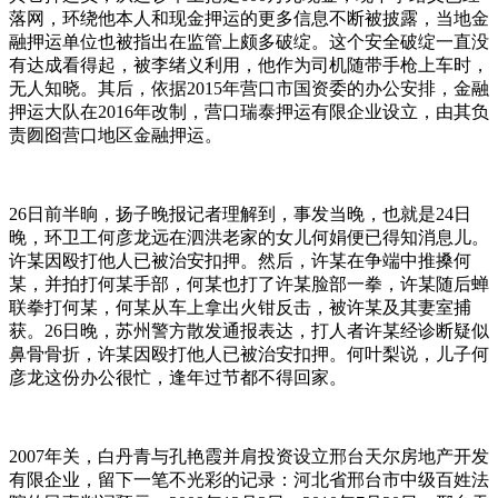
落网，环绕他本人和现金押运的更多信息不断被披露，当地金
融押运单位也被指出在监管上颇多破绽。这个安全破绽一直没
有达成看得起，被李绪义利用，他作为司机随带手枪上车时，
无人知晓。其后，依据2015年营口市国资委的办公安排，金融
押运大队在2016年改制，营口瑞泰押运有限企业设立，由其负
责囫囵营口地区金融押运。
26日前半晌，扬子晚报记者理解到，事发当晚，也就是24日
晚，环卫工何彦龙远在泗洪老家的女儿何娟便已得知消息儿。
许某因殴打他人已被治安扣押。然后，许某在争端中推搡何
某，并拍打何某手部，何某也打了许某脸部一拳，许某随后蝉
联拳打何某，何某从车上拿出火钳反击，被许某及其妻室捕
获。26日晚，苏州警方散发通报表达，打人者许某经诊断疑似
鼻骨骨折，许某因殴打他人已被治安扣押。何叶梨说，儿子何
彦龙这份办公很忙，逢年过节都不得回家。
2007年关，白丹青与孔艳霞并肩投资设立邢台天尔房地产开发
有限企业，留下一笔不光彩的记录：河北省邢台市中级百姓法