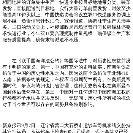
相同地带的订单集中生产，快递企业按目标地地带分类、装车
发货，直接配送到目标地，实行大量订单前置发货，时效至少
能提高10钟头以上。中国快递协会将设立双11快递服务协调上
层小组，负责信息计数汇总、宣传报道、协调旺季生产关涉事
务。13日的动员会上，社稷邮政局市场监管司司长韩瑞林还要
求快递行业，今年双11要合理扼制件量规模，确保镖全生产和
服务质量提高，确保末端派遣不积压。
在《联手国海洋法公约》等国际法中，对历史性权益并没
有下明确的定义。第一，中国有充分的史料证实，南海争议岛
屿位于中国的历史性水系之内。因为这两个岛屿位于北纬410
以南，依据条约的规定，主权应当归属荷兰所有。在奥斯曼帝
国时代，争议岛屿归也门省管理，这种历史所有权在奥斯曼帝
国解体后傲然存在。第三，中国对于任何进犯中国南海主权的
行径都不予承认并坚决反对。一无疑问，历史性所有权的概念
对于当今世界可以存在的局势具备特别影响。
新京报讯9月7日，辽宁省营口大石桥市运钞车司机李绪义胁持
其它押运员，从运钞车上抢走600万元现金，现下李绪义已经