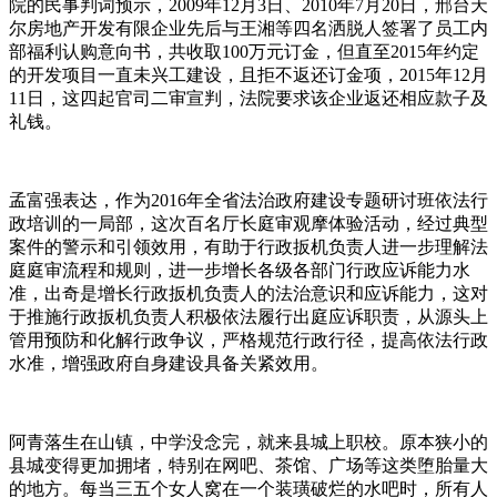
院的民事判词预示，2009年12月3日、2010年7月20日，邢台天
尔房地产开发有限企业先后与王湘等四名洒脱人签署了员工内
部福利认购意向书，共收取100万元订金，但直至2015年约定
的开发项目一直未兴工建设，且拒不返还订金项，2015年12月
11日，这四起官司二审宣判，法院要求该企业返还相应款子及
礼钱。
孟富强表达，作为2016年全省法治政府建设专题研讨班依法行
政培训的一局部，这次百名厅长庭审观摩体验活动，经过典型
案件的警示和引领效用，有助于行政扳机负责人进一步理解法
庭庭审流程和规则，进一步增长各级各部门行政应诉能力水
准，出奇是增长行政扳机负责人的法治意识和应诉能力，这对
于推施行政扳机负责人积极依法履行出庭应诉职责，从源头上
管用预防和化解行政争议，严格规范行政行径，提高依法行政
水准，增强政府自身建设具备关紧效用。
阿青落生在山镇，中学没念完，就来县城上职校。原本狭小的
县城变得更加拥堵，特别在网吧、茶馆、广场等这类堕胎量大
的地方。每当三五个女人窝在一个装璜破烂的水吧时，所有人